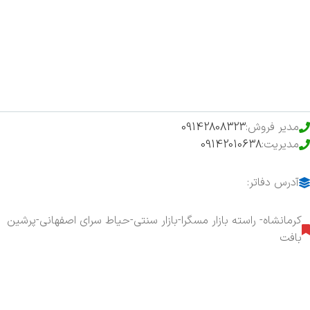
فروشگاه
حراج ویژه
محصولات خرید تضمینی
مدیر فروش:
09142808323
مدیریت:
09142010638
آدرس دفاتر:
کرمانشاه- راسته بازار مسگرا-بازار سنتی-حیاط سرای اصفهانی-پرشین
بافت
هفت روز هفته ، ۲۴ ساعت شبانه‌روز پاسخگوی شما هستیم.