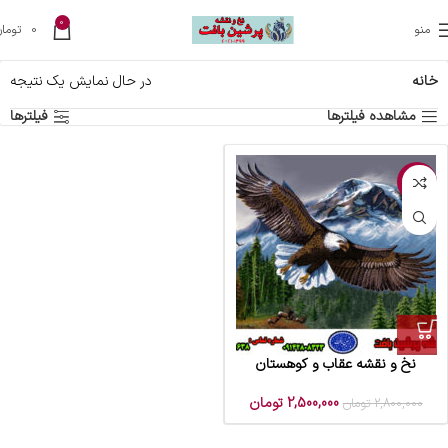
0
منو
0
تومان
خانه
در حال نمایش یک نتیجه
مشاهده فیلترها
فیلترها
-11%
نخ و نقشه عقاب و کوهستان
2,500,000
تومان
2,800,000
تومان