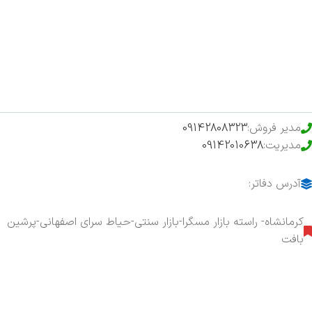
فروشگاه
حراج ویژه
محصولات خرید تضمینی
مدیر فروش:
09142808323
مدیریت:
09142010638
آدرس دفاتر:
کرمانشاه- راسته بازار مسگرا-بازار سنتی-حیاط سرای اصفهانی-پرشین
بافت
هفت روز هفته ، ۲۴ ساعت شبانه‌روز پاسخگوی شما هستیم.