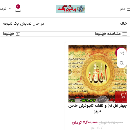
0
منو
0
تومان
خانه
در حال نمایش یک نتیجه
مشاهده فیلترها
فیلترها
-9%
چهار قل نخ و نقشه تابلوفرش خاص
تبریز
7,600,000
تومان
8,350,000
تومان
pack