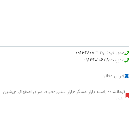
فروشگاه
حراج ویژه
محصولات خرید تضمینی
مدیر فروش:
09142808323
مدیریت:
09142010638
آدرس دفاتر:
کرمانشاه- راسته بازار مسگرا-بازار سنتی-حیاط سرای اصفهانی-پرشین
بافت
هفت روز هفته ، ۲۴ ساعت شبانه‌روز پاسخگوی شما هستیم.