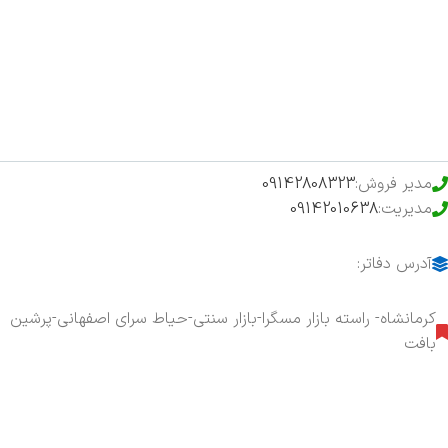
فروشگاه
حراج ویژه
محصولات خرید تضمینی
مدیر فروش:
09142808323
مدیریت:
09142010638
آدرس دفاتر:
کرمانشاه- راسته بازار مسگرا-بازار سنتی-حیاط سرای اصفهانی-پرشین
بافت
هفت روز هفته ، ۲۴ ساعت شبانه‌روز پاسخگوی شما هستیم.