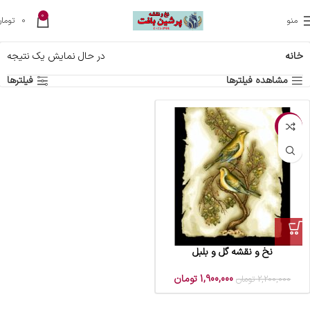
0
منو
0
تومان
خانه
در حال نمایش یک نتیجه
مشاهده فیلترها
فیلترها
-14%
نخ و نقشه گل و بلبل
1,900,000
تومان
2,200,000
تومان