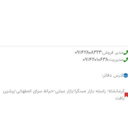
فروشگاه
حراج ویژه
محصولات خرید تضمینی
مدیر فروش:
09142808323
مدیریت:
09142010638
آدرس دفاتر:
کرمانشاه- راسته بازار مسگرا-بازار سنتی-حیاط سرای اصفهانی-پرشین
بافت
هفت روز هفته ، ۲۴ ساعت شبانه‌روز پاسخگوی شما هستیم.