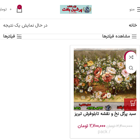
0
منو
0
تومان
خانه
در حال نمایش یک نتیجه
مشاهده فیلترها
فیلترها
-21%
سبد پرگل نخ و نقشه تابلوفرش تبریز
2,700,000
تومان
3,400,000
تومان
pack