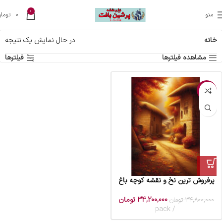
0
منو
0
تومان
خانه
در حال نمایش یک نتیجه
مشاهده فیلترها
فیلترها
-2%
پرفروش ترین نخ و نقشه کوچه باغ
34,200,000
تومان
34,800,000
تومان
pack