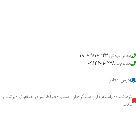
فروشگاه
حراج ویژه
محصولات خرید تضمینی
مدیر فروش:
09142808323
مدیریت:
09142010638
آدرس دفاتر:
کرمانشاه- راسته بازار مسگرا-بازار سنتی-حیاط سرای اصفهانی-پرشین
بافت
هفت روز هفته ، ۲۴ ساعت شبانه‌روز پاسخگوی شما هستیم.