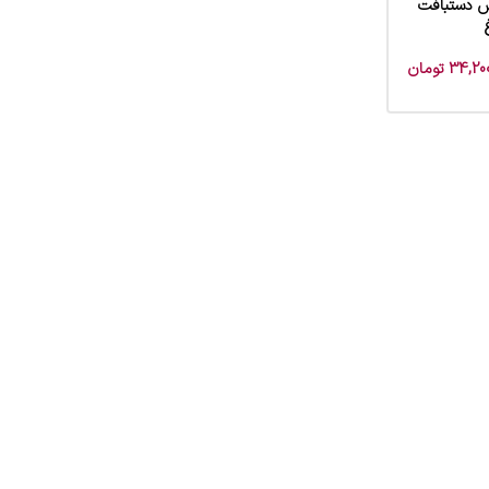
رش دستبافت
34,200
تومان