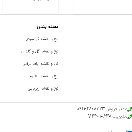
دسته بندی
صفحه اصلی
نخ و نقشه فرانسوی
اخبار
نخ و نقشه گل و گلدان
فروشگاه
نخ و نقشه آیات قرآنی
حراج ویژه
نخ و نقشه منظره
محصولات خرید تضمینی
نخ و نقشه زیرپایی
مدیر فروش:
09142808323
مدیریت:
09142010638