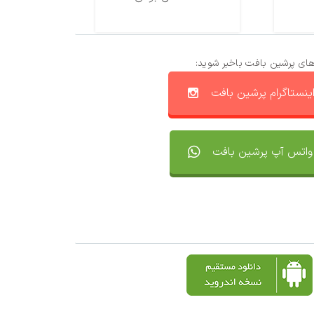
های پرشین بافت باخبر شوید:
ینستاگرام پرشین بافت
واتس آپ پرشین بافت