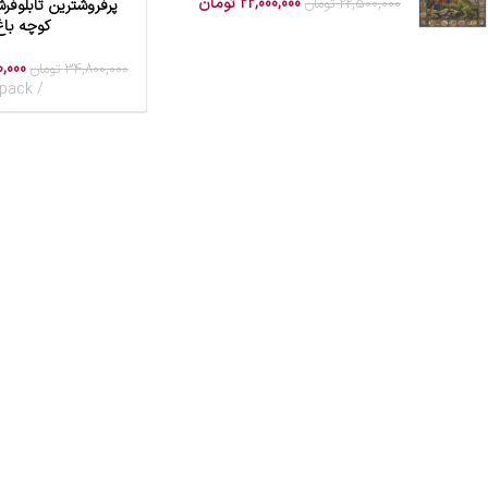
22,000,000
تومان
22,500,000
تومان
پرفروشترین تابلوف
افزودن به سبد خرید
کوچه باغ
,000
34,800,000
تومان
pack