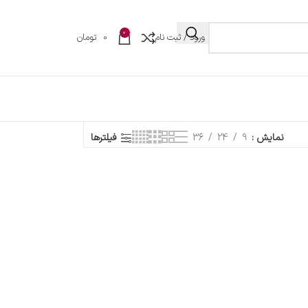
0
ورود / ثبت نام
0
تومان
نمایش
9
24
36
فیلترها