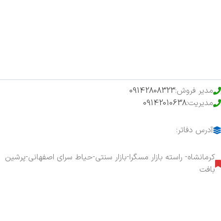
فروشگاه
حراج ویژه
محصولات خرید تضمینی
مدیر فروش:
09142808323
مدیریت:
09142010638
آدرس دفاتر:
کرمانشاه- راسته بازار مسگرا-بازار سنتی-حیاط سرای اصفهانی-پرشین
بافت
هفت روز هفته ، ۲۴ ساعت شبانه‌روز پاسخگوی شما هستیم.