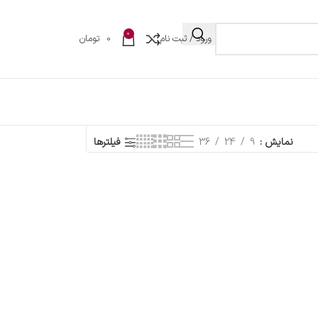
0
ورود / ثبت نام
0
تومان
نمایش
9
24
36
فیلترها