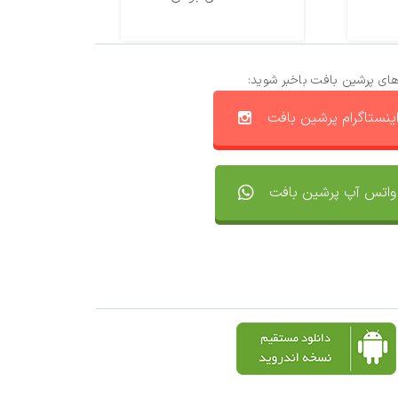
های پرشین بافت باخبر شوید:
ینستاگرام پرشین بافت
واتس آپ پرشین بافت