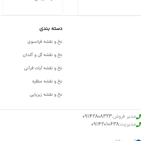
دسته بندی
صفحه اصلی
نخ و نقشه فرانسوی
اخبار
نخ و نقشه گل و گلدان
فروشگاه
نخ و نقشه آیات قرآنی
حراج ویژه
نخ و نقشه منظره
محصولات خرید تضمینی
نخ و نقشه زیرپایی
مدیر فروش:
09142808323
مدیریت:
09142010638