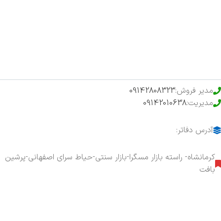
فروشگاه
حراج ویژه
محصولات خرید تضمینی
مدیر فروش:
09142808323
مدیریت:
09142010638
آدرس دفاتر:
کرمانشاه- راسته بازار مسگرا-بازار سنتی-حیاط سرای اصفهانی-پرشین
بافت
هفت روز هفته ، ۲۴ ساعت شبانه‌روز پاسخگوی شما هستیم.