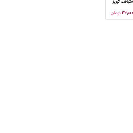
ستبافت تبریز
33,000
تومان