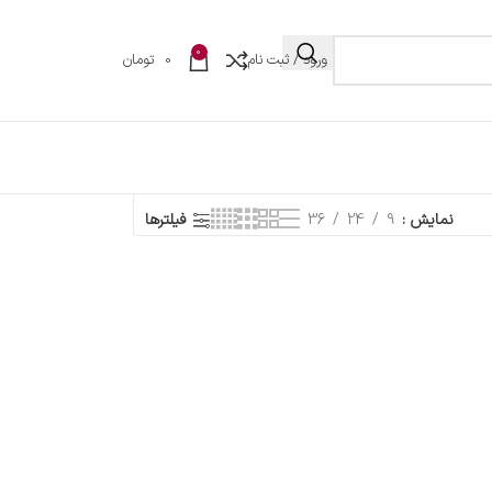
0
ورود / ثبت نام
0
تومان
نمایش
9
24
36
فیلترها