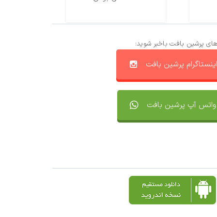
های پرشین بافت باخبر شوید:
ینستاگرام پرشین بافت
واتس آپ پرشین بافت