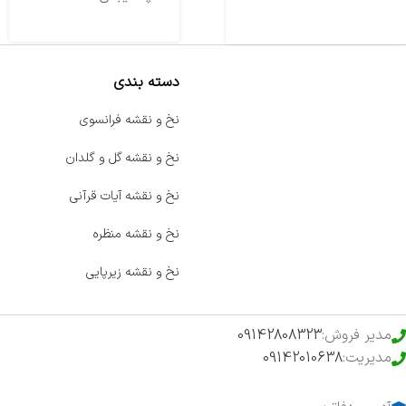
دسته بندی
صفحه اصلی
نخ و نقشه فرانسوی
اخبار
نخ و نقشه گل و گلدان
فروشگاه
نخ و نقشه آیات قرآنی
حراج ویژه
نخ و نقشه منظره
محصولات خرید تضمینی
نخ و نقشه زیرپایی
مدیر فروش:
09142808323
مدیریت:
09142010638