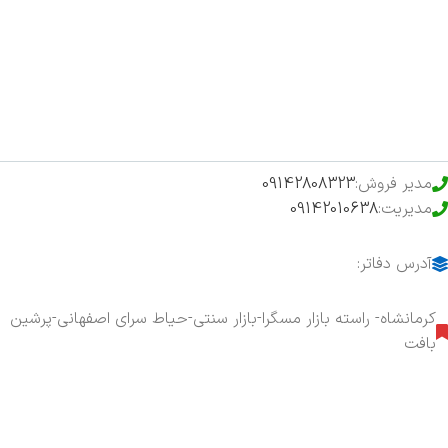
فروشگاه
حراج ویژه
محصولات خرید تضمینی
مدیر فروش:
09142808323
مدیریت:
09142010638
آدرس دفاتر:
کرمانشاه- راسته بازار مسگرا-بازار سنتی-حیاط سرای اصفهانی-پرشین
بافت
هفت روز هفته ، ۲۴ ساعت شبانه‌روز پاسخگوی شما هستیم.