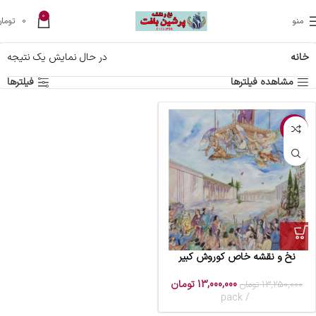
0
منو
0
تومان
خانه
در حال نمایش یک نتیجه
مشاهده فیلترها
فیلترها
-2%
نخ و نقشه خاص کوروش کبیر
13,000,000
تومان
13,250,000
تومان
pack