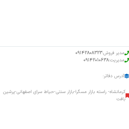
فروشگاه
حراج ویژه
محصولات خرید تضمینی
مدیر فروش:
09142808323
مدیریت:
09142010638
آدرس دفاتر:
کرمانشاه- راسته بازار مسگرا-بازار سنتی-حیاط سرای اصفهانی-پرشین
بافت
هفت روز هفته ، ۲۴ ساعت شبانه‌روز پاسخگوی شما هستیم.