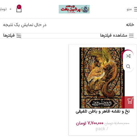
0
منو
0
تومان
خانه
در حال نمایش یک نتیجه
مشاهده فیلترها
فیلترها
-1%
نخ و نقشه ظاهر و باطن تلفیقی
7,700,000
تومان
7,800,000
تومان
pack