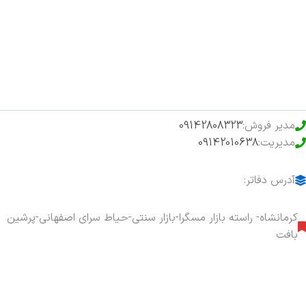
فروشگاه
حراج ویژه
محصولات خرید تضمینی
مدیر فروش:
09142808323
مدیریت:
09142010638
آدرس دفاتر:
کرمانشاه- راسته بازار مسگرا-بازار سنتی-حیاط سرای اصفهانی-پرشین
بافت
هفت روز هفته ، ۲۴ ساعت شبانه‌روز پاسخگوی شما هستیم.