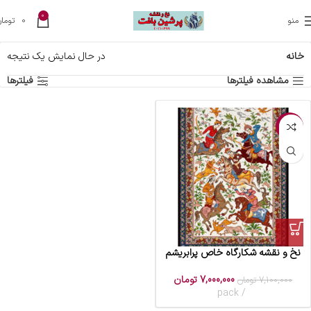
0
منو
0
تومان
خانه
در حال نمایش یک نتیجه
مشاهده فیلترها
فیلترها
-1%
نخ و نقشه شکارگاه خاص پرابریشم
7,000,000
تومان
7,100,000
تومان
pack