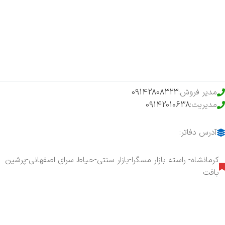
فروشگاه
حراج ویژه
محصولات خرید تضمینی
مدیر فروش:
09142808323
مدیریت:
09142010638
آدرس دفاتر:
کرمانشاه- راسته بازار مسگرا-بازار سنتی-حیاط سرای اصفهانی-پرشین
بافت
هفت روز هفته ، ۲۴ ساعت شبانه‌روز پاسخگوی شما هستیم.