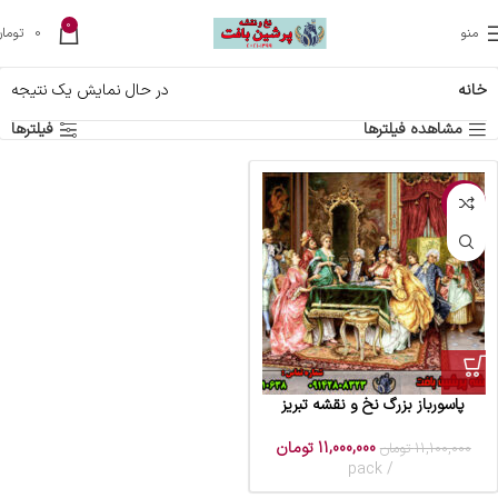
0
منو
0
تومان
خانه
در حال نمایش یک نتیجه
مشاهده فیلترها
فیلترها
-1%
پاسورباز بزرگ نخ و نقشه تبریز
11,000,000
تومان
11,100,000
تومان
pack