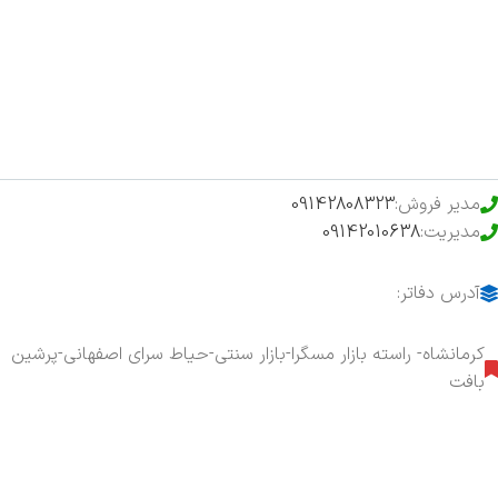
فروشگاه
حراج ویژه
محصولات خرید تضمینی
مدیر فروش:
09142808323
مدیریت:
09142010638
آدرس دفاتر:
کرمانشاه- راسته بازار مسگرا-بازار سنتی-حیاط سرای اصفهانی-پرشین
بافت
هفت روز هفته ، ۲۴ ساعت شبانه‌روز پاسخگوی شما هستیم.