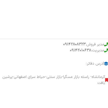
فروشگاه
حراج ویژه
محصولات خرید تضمینی
مدیر فروش:
09142808323
مدیریت:
09142010638
آدرس دفاتر:
کرمانشاه- راسته بازار مسگرا-بازار سنتی-حیاط سرای اصفهانی-پرشین
بافت
هفت روز هفته ، ۲۴ ساعت شبانه‌روز پاسخگوی شما هستیم.