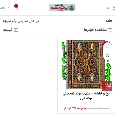
0
منو
0
تومان
خانه
در حال نمایش یک نتیجه
مشاهده فیلترها
فیلترها
-2%
نخ و نقشه 6 متری خرید تضمینی
بوته ایی
29,000,000
تومان
29,500,000
تومان