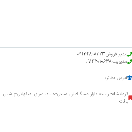
فروشگاه
حراج ویژه
محصولات خرید تضمینی
مدیر فروش:
09142808323
مدیریت:
09142010638
آدرس دفاتر:
کرمانشاه- راسته بازار مسگرا-بازار سنتی-حیاط سرای اصفهانی-پرشین
بافت
هفت روز هفته ، ۲۴ ساعت شبانه‌روز پاسخگوی شما هستیم.