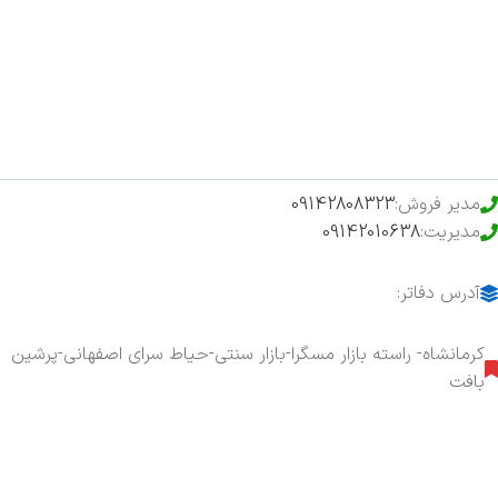
فروشگاه
حراج ویژه
محصولات خرید تضمینی
مدیر فروش:
09142808323
مدیریت:
09142010638
آدرس دفاتر:
کرمانشاه- راسته بازار مسگرا-بازار سنتی-حیاط سرای اصفهانی-پرشین
بافت
هفت روز هفته ، ۲۴ ساعت شبانه‌روز پاسخگوی شما هستیم.