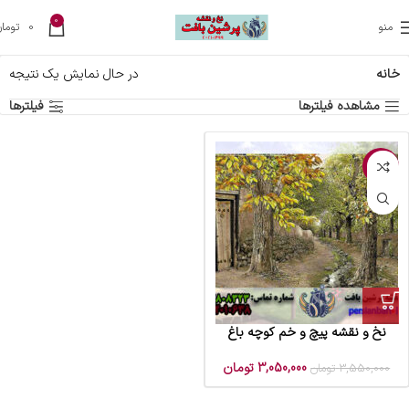
0
منو
0
تومان
خانه
در حال نمایش یک نتیجه
مشاهده فیلترها
فیلترها
-14%
نخ و نقشه پیچ و خم کوچه باغ
3,050,000
تومان
3,550,000
تومان