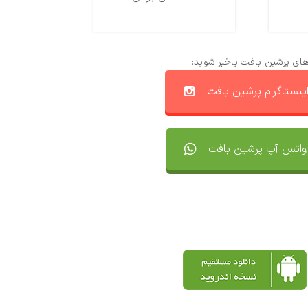
های پرشین بافت باخبر شوید:
ینستاگرام پرشین بافت
واتس آپ پرشین بافت