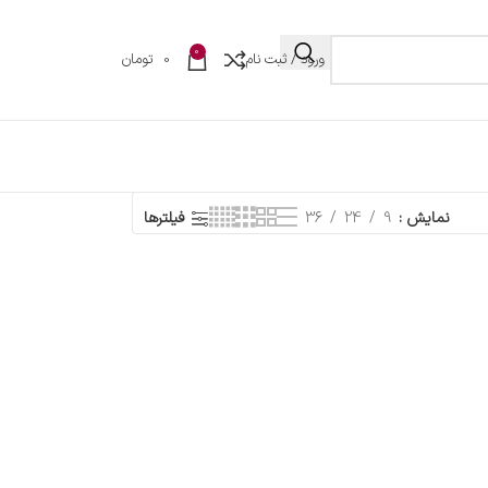
0
ورود / ثبت نام
0
تومان
نمایش
9
24
36
فیلترها