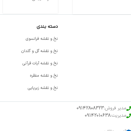
دسته بندی
صفحه اصلی
نخ و نقشه فرانسوی
اخبار
نخ و نقشه گل و گلدان
فروشگاه
نخ و نقشه آیات قرآنی
حراج ویژه
نخ و نقشه منظره
محصولات خرید تضمینی
نخ و نقشه زیرپایی
مدیر فروش:
09142808323
مدیریت:
09142010638