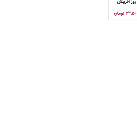
روز آفرینش
34,500
تومان