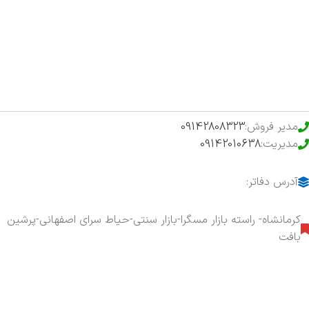
فروشگاه
حراج ویژه
محصولات خرید تضمینی
مدیر فروش:
09142808323
مدیریت:
09142010638
آدرس دفاتر:
کرمانشاه- راسته بازار مسگرا-بازار سنتی-حیاط سرای اصفهانی-پرشین
بافت
هفت روز هفته ، ۲۴ ساعت شبانه‌روز پاسخگوی شما هستیم.