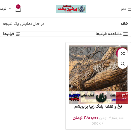
0
منو
0
تومان
خانه
در حال نمایش یک نتیجه
مشاهده فیلترها
فیلترها
-8%
نخ و نقشه پلنگ زیبا پرابریشم
2,900,000
تومان
3,150,000
تومان
pack