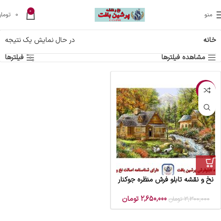
0
منو
0
تومان
خانه
در حال نمایش یک نتیجه
مشاهده فیلترها
فیلترها
-20%
نخ و نقشه تابلو فرش منظره جوکنار
2,650,000
تومان
3,300,000
تومان