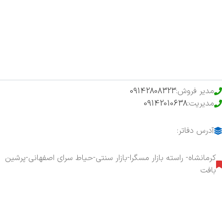
فروشگاه
حراج ویژه
محصولات خرید تضمینی
مدیر فروش:
09142808323
مدیریت:
09142010638
آدرس دفاتر:
کرمانشاه- راسته بازار مسگرا-بازار سنتی-حیاط سرای اصفهانی-پرشین
بافت
هفت روز هفته ، ۲۴ ساعت شبانه‌روز پاسخگوی شما هستیم.