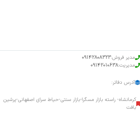
فروشگاه
حراج ویژه
محصولات خرید تضمینی
مدیر فروش:
09142808323
مدیریت:
09142010638
آدرس دفاتر:
کرمانشاه- راسته بازار مسگرا-بازار سنتی-حیاط سرای اصفهانی-پرشین
بافت
هفت روز هفته ، ۲۴ ساعت شبانه‌روز پاسخگوی شما هستیم.