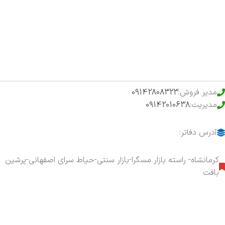
فروشگاه
حراج ویژه
محصولات خرید تضمینی
مدیر فروش:
09142808323
مدیریت:
09142010638
آدرس دفاتر:
کرمانشاه- راسته بازار مسگرا-بازار سنتی-حیاط سرای اصفهانی-پرشین
بافت
هفت روز هفته ، ۲۴ ساعت شبانه‌روز پاسخگوی شما هستیم.