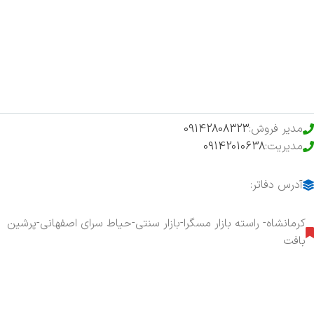
فروشگاه
حراج ویژه
محصولات خرید تضمینی
مدیر فروش:
09142808323
مدیریت:
09142010638
آدرس دفاتر:
کرمانشاه- راسته بازار مسگرا-بازار سنتی-حیاط سرای اصفهانی-پرشین
بافت
هفت روز هفته ، ۲۴ ساعت شبانه‌روز پاسخگوی شما هستیم.