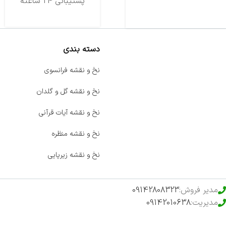
تحویل اکسپرس
پشتیبانی 24 ساعته
دسته بندی
صفحه اصلی
نخ و نقشه فرانسوی
اخبار
نخ و نقشه گل و گلدان
فروشگاه
نخ و نقشه آیات قرآنی
حراج ویژه
نخ و نقشه منظره
محصولات خرید تضمینی
نخ و نقشه زیرپایی
مدیر فروش:
09142808323
مدیریت:
09142010638