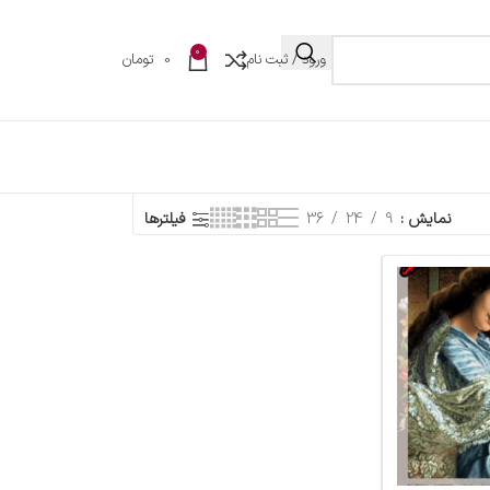
0
ورود / ثبت نام
0
تومان
نمایش
9
24
36
فیلترها