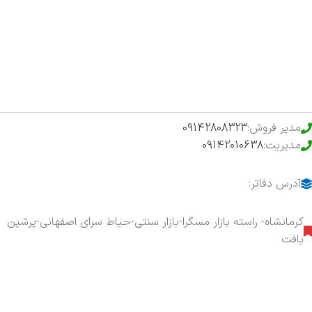
فروشگاه
حراج ویژه
محصولات خرید تضمینی
مدیر فروش:
09142808323
مدیریت:
09142010638
آدرس دفاتر:
کرمانشاه- راسته بازار مسگرا-بازار سنتی-حیاط سرای اصفهانی-پرشین
بافت
هفت روز هفته ، ۲۴ ساعت شبانه‌روز پاسخگوی شما هستیم.