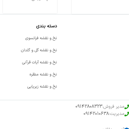
دسته بندی
صفحه اصلی
نخ و نقشه فرانسوی
اخبار
نخ و نقشه گل و گلدان
فروشگاه
نخ و نقشه آیات قرآنی
حراج ویژه
نخ و نقشه منظره
محصولات خرید تضمینی
نخ و نقشه زیرپایی
مدیر فروش:
09142808323
مدیریت:
09142010638