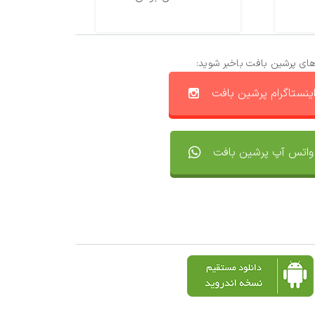
های پرشین بافت باخبر شوید:
ینستاگرام پرشین بافت
واتس آپ پرشین بافت