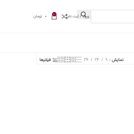
0
ورود / ثبت نام
0
تومان
نمایش
9
24
36
فیلترها