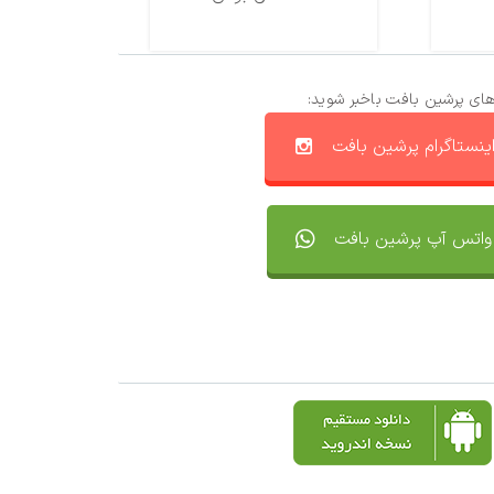
های پرشین بافت باخبر شوید:
ینستاگرام پرشین بافت
واتس آپ پرشین بافت