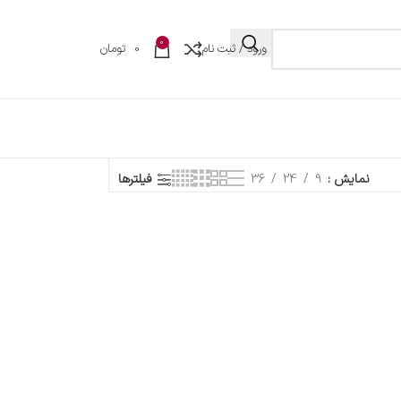
0
ورود / ثبت نام
0
تومان
نمایش
9
24
36
فیلترها