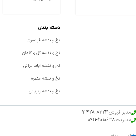
دسته بندی
صفحه اصلی
نخ و نقشه فرانسوی
اخبار
نخ و نقشه گل و گلدان
فروشگاه
نخ و نقشه آیات قرآنی
حراج ویژه
نخ و نقشه منظره
محصولات خرید تضمینی
نخ و نقشه زیرپایی
مدیر فروش:
09142808323
مدیریت:
09142010638