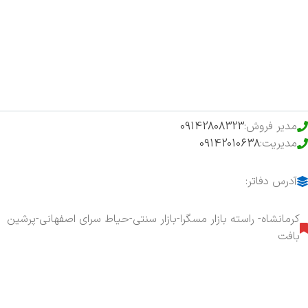
فروشگاه
حراج ویژه
محصولات خرید تضمینی
مدیر فروش:
09142808323
مدیریت:
09142010638
آدرس دفاتر:
کرمانشاه- راسته بازار مسگرا-بازار سنتی-حیاط سرای اصفهانی-پرشین
بافت
هفت روز هفته ، ۲۴ ساعت شبانه‌روز پاسخگوی شما هستیم.