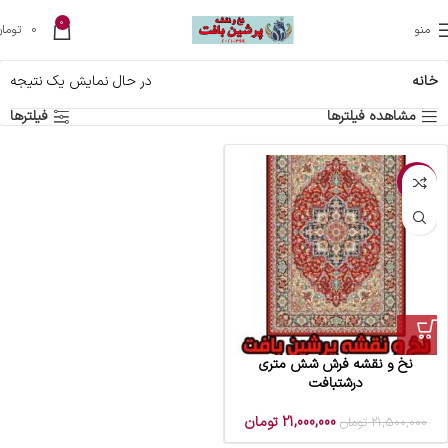
0
منو
0
تومان
خانه
در حال نمایش یک نتیجه
مشاهده فیلترها
فیلترها
-2%
نخ و نقشه فرش شش متری
درشتبافت
21,000,000
تومان
21,500,000
تومان