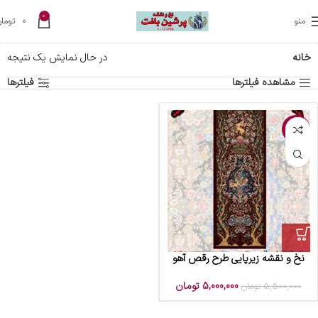
0
منو
0
تومان
خانه
در حال نمایش یک نتیجه
مشاهده فیلترها
فیلترها
-9%
نخ و نقشه زیرپایی طرح رقص آهو
5,000,000
تومان
5,500,000
تومان