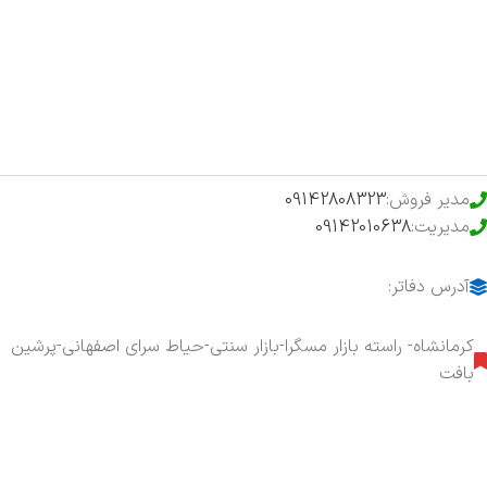
فروشگاه
حراج ویژه
محصولات خرید تضمینی
مدیر فروش:
09142808323
مدیریت:
09142010638
آدرس دفاتر:
کرمانشاه- راسته بازار مسگرا-بازار سنتی-حیاط سرای اصفهانی-پرشین
بافت
هفت روز هفته ، ۲۴ ساعت شبانه‌روز پاسخگوی شما هستیم.