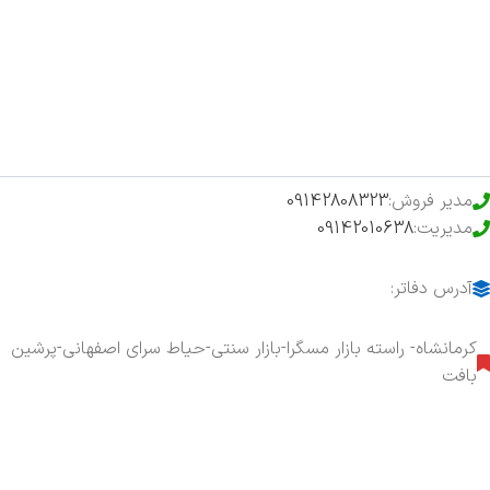
فروشگاه
حراج ویژه
محصولات خرید تضمینی
مدیر فروش:
09142808323
مدیریت:
09142010638
آدرس دفاتر:
کرمانشاه- راسته بازار مسگرا-بازار سنتی-حیاط سرای اصفهانی-پرشین
بافت
هفت روز هفته ، ۲۴ ساعت شبانه‌روز پاسخگوی شما هستیم.