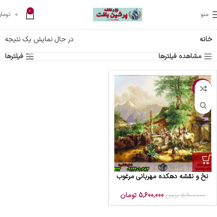
0
منو
0
تومان
خانه
در حال نمایش یک نتیجه
مشاهده فیلترها
فیلترها
-5%
نخ و نقشه دهکده مهربانی مرغوب
5,600,000
تومان
5,900,000
تومان