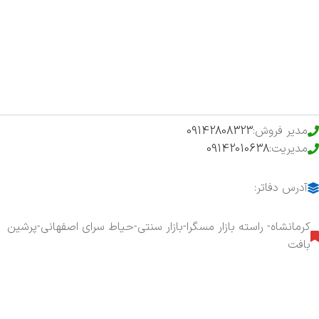
فروشگاه
حراج ویژه
محصولات خرید تضمینی
مدیر فروش:
09142808323
مدیریت:
09142010638
آدرس دفاتر:
کرمانشاه- راسته بازار مسگرا-بازار سنتی-حیاط سرای اصفهانی-پرشین
بافت
هفت روز هفته ، ۲۴ ساعت شبانه‌روز پاسخگوی شما هستیم.