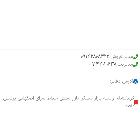
فروشگاه
حراج ویژه
محصولات خرید تضمینی
مدیر فروش:
09142808323
مدیریت:
09142010638
آدرس دفاتر:
کرمانشاه- راسته بازار مسگرا-بازار سنتی-حیاط سرای اصفهانی-پرشین
بافت
هفت روز هفته ، ۲۴ ساعت شبانه‌روز پاسخگوی شما هستیم.