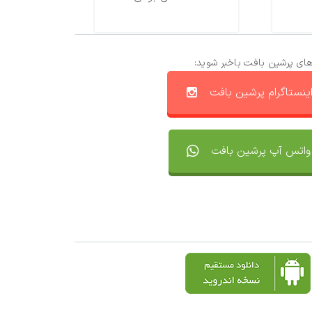
های پرشین بافت باخبر شوید:
ینستاگرام پرشین بافت
واتس آپ پرشین بافت