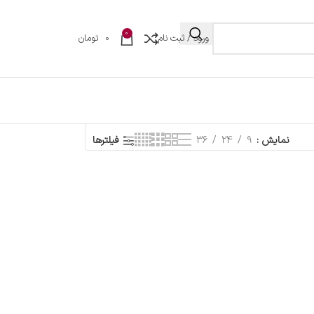
0
ورود / ثبت نام
0
تومان
نمایش
9
24
36
فیلترها