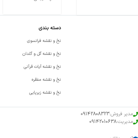
دسته بندی
صفحه اصلی
نخ و نقشه فرانسوی
اخبار
نخ و نقشه گل و گلدان
فروشگاه
نخ و نقشه آیات قرآنی
حراج ویژه
نخ و نقشه منظره
محصولات خرید تضمینی
نخ و نقشه زیرپایی
مدیر فروش:
09142808323
مدیریت:
09142010638