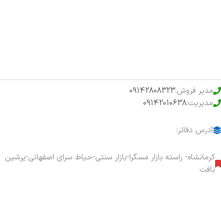
فروشگاه
حراج ویژه
محصولات خرید تضمینی
مدیر فروش:
09142808323
مدیریت:
09142010638
آدرس دفاتر:
کرمانشاه- راسته بازار مسگرا-بازار سنتی-حیاط سرای اصفهانی-پرشین
بافت
هفت روز هفته ، ۲۴ ساعت شبانه‌روز پاسخگوی شما هستیم.