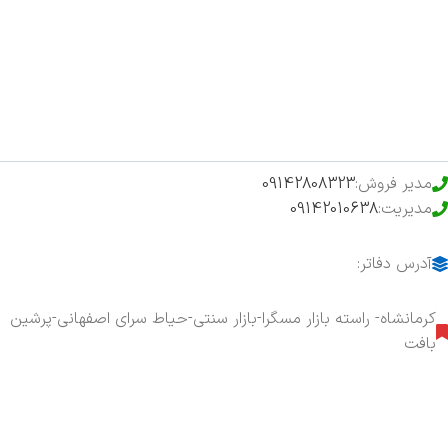
فروشگاه
حراج ویژه
محصولات خرید تضمینی
مدیر فروش:
09142808323
مدیریت:
09142010638
آدرس دفاتر:
کرمانشاه- راسته بازار مسگرا-بازار سنتی-حیاط سرای اصفهانی-پرشین
بافت
هفت روز هفته ، ۲۴ ساعت شبانه‌روز پاسخگوی شما هستیم.