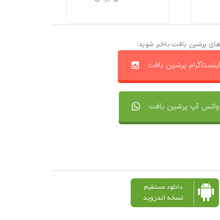
های پرشین بافت باخبر شوید:
ینستاگرام پرشین بافت
واتس آپ پرشین بافت