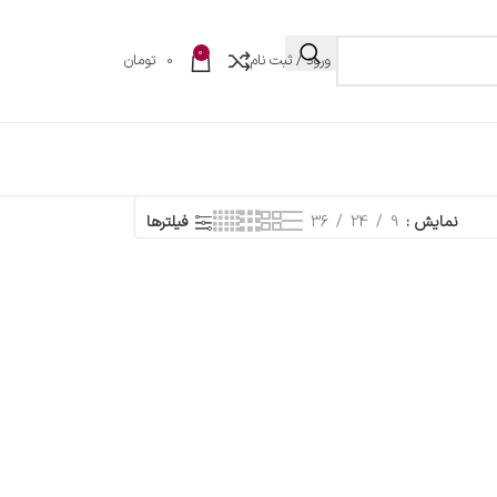
0
ورود / ثبت نام
0
تومان
نمایش
9
24
36
فیلترها