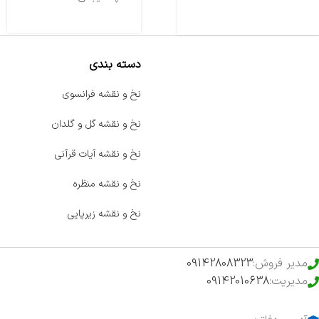
دسته بندی
صفحه اصلی
نخ و نقشه فرانسوی
اخبار
نخ و نقشه گل و گلدان
فروشگاه
نخ و نقشه آیات قرآنی
حراج ویژه
نخ و نقشه منظره
محصولات خرید تضمینی
نخ و نقشه زیرپایی
مدیر فروش:
09142808323
مدیریت:
09142010638