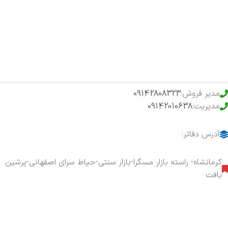
فروشگاه
حراج ویژه
محصولات خرید تضمینی
مدیر فروش:
09142808323
مدیریت:
09142010638
آدرس دفاتر:
کرمانشاه- راسته بازار مسگرا-بازار سنتی-حیاط سرای اصفهانی-پرشین
بافت
هفت روز هفته ، ۲۴ ساعت شبانه‌روز پاسخگوی شما هستیم.