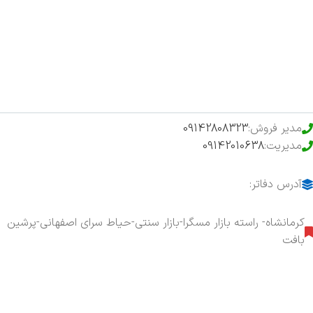
فروشگاه
حراج ویژه
محصولات خرید تضمینی
مدیر فروش:
09142808323
مدیریت:
09142010638
آدرس دفاتر:
کرمانشاه- راسته بازار مسگرا-بازار سنتی-حیاط سرای اصفهانی-پرشین
بافت
هفت روز هفته ، ۲۴ ساعت شبانه‌روز پاسخگوی شما هستیم.