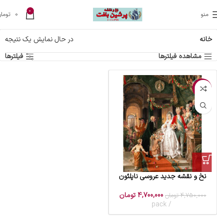
0
منو
0
تومان
خانه
در حال نمایش یک نتیجه
مشاهده فیلترها
فیلترها
-1%
نخ و نقشه جدید عروسی ناپلئون
4,700,000
تومان
4,750,000
تومان
pack