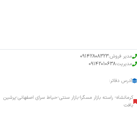
فروشگاه
حراج ویژه
محصولات خرید تضمینی
مدیر فروش:
09142808323
مدیریت:
09142010638
آدرس دفاتر:
کرمانشاه- راسته بازار مسگرا-بازار سنتی-حیاط سرای اصفهانی-پرشین
بافت
هفت روز هفته ، ۲۴ ساعت شبانه‌روز پاسخگوی شما هستیم.