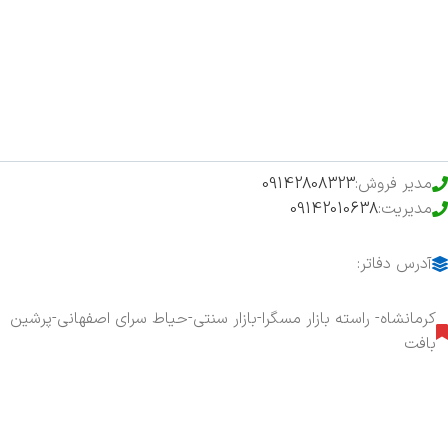
فروشگاه
حراج ویژه
محصولات خرید تضمینی
مدیر فروش:
09142808323
مدیریت:
09142010638
آدرس دفاتر:
کرمانشاه- راسته بازار مسگرا-بازار سنتی-حیاط سرای اصفهانی-پرشین
بافت
هفت روز هفته ، ۲۴ ساعت شبانه‌روز پاسخگوی شما هستیم.