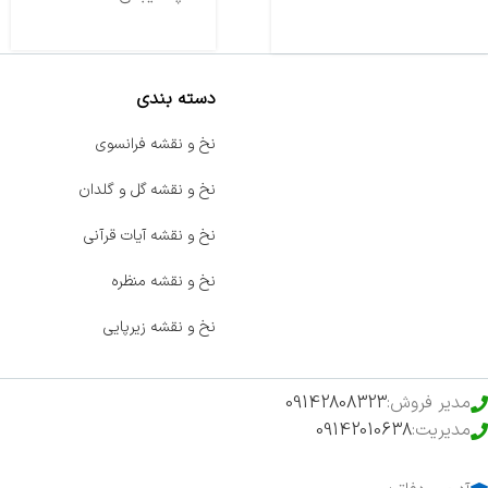
دسته بندی
صفحه اصلی
نخ و نقشه فرانسوی
اخبار
نخ و نقشه گل و گلدان
فروشگاه
نخ و نقشه آیات قرآنی
حراج ویژه
نخ و نقشه منظره
محصولات خرید تضمینی
نخ و نقشه زیرپایی
مدیر فروش:
09142808323
مدیریت:
09142010638