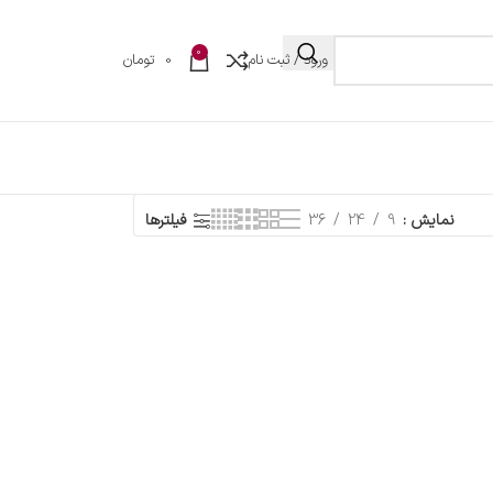
0
ورود / ثبت نام
0
تومان
نمایش
9
24
36
فیلترها