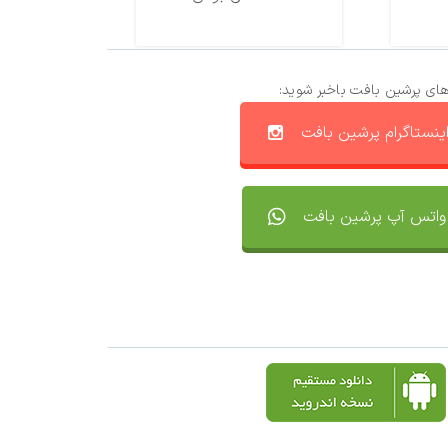
های پرشین بافت باخبر شوید:
ینستاگرام پرشین بافت
واتس آپ پرشین بافت