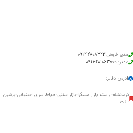
فروشگاه
حراج ویژه
محصولات خرید تضمینی
مدیر فروش:
09142808323
مدیریت:
09142010638
آدرس دفاتر:
کرمانشاه- راسته بازار مسگرا-بازار سنتی-حیاط سرای اصفهانی-پرشین
بافت
هفت روز هفته ، ۲۴ ساعت شبانه‌روز پاسخگوی شما هستیم.