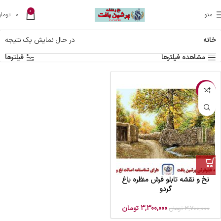
0
منو
0
تومان
خانه
در حال نمایش یک نتیجه
مشاهده فیلترها
فیلترها
-11%
نخ و نقشه تابلو فرش منظره باغ
گردو
3,300,000
تومان
3,700,000
تومان