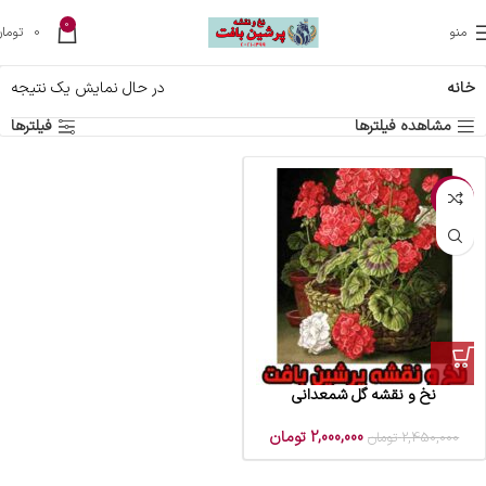
0
منو
0
تومان
خانه
در حال نمایش یک نتیجه
مشاهده فیلترها
فیلترها
-18%
نخ و نقشه گل شمعدانی
2,000,000
تومان
2,450,000
تومان