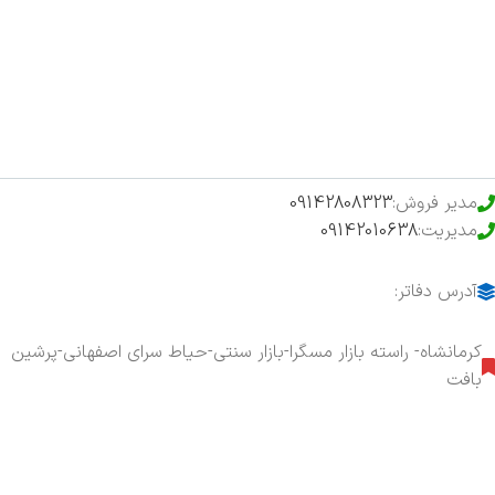
فروشگاه
حراج ویژه
محصولات خرید تضمینی
مدیر فروش:
09142808323
مدیریت:
09142010638
آدرس دفاتر:
کرمانشاه- راسته بازار مسگرا-بازار سنتی-حیاط سرای اصفهانی-پرشین
بافت
هفت روز هفته ، ۲۴ ساعت شبانه‌روز پاسخگوی شما هستیم.