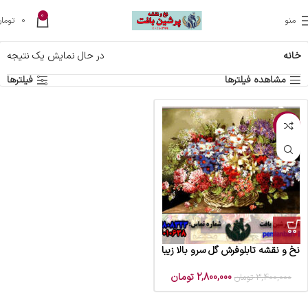
0
منو
0
تومان
خانه
در حال نمایش یک نتیجه
مشاهده فیلترها
فیلترها
-18%
نخ و نقشه تابلوفرش گل سرو بالا زیبا
2,800,000
تومان
3,400,000
تومان