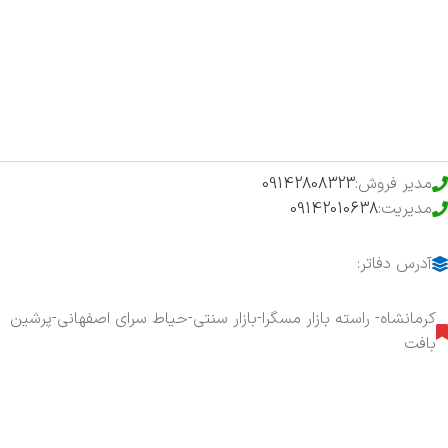
فروشگاه
حراج ویژه
محصولات خرید تضمینی
مدیر فروش:
09142808323
مدیریت:
09142010638
آدرس دفاتر:
کرمانشاه- راسته بازار مسگرا-بازار سنتی-حیاط سرای اصفهانی-پرشین
بافت
هفت روز هفته ، ۲۴ ساعت شبانه‌روز پاسخگوی شما هستیم.