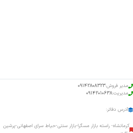
صفحه اصلی
اخبار
فروشگاه
حراج ویژه
محصولات خرید تضمینی
مدیر فروش:
09142808323
مدیریت:
09142010638
آدرس دفاتر:
کرمانشاه- راسته بازار مسگرا-بازار سنتی-حیاط سرای اصفهانی-پرشین