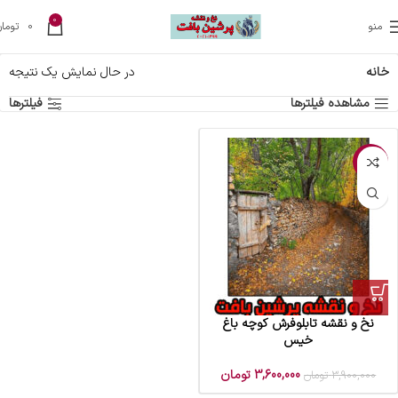
0
منو
0
تومان
خانه
در حال نمایش یک نتیجه
مشاهده فیلترها
فیلترها
-8%
نخ و نقشه تابلوفرش کوچه باغ
خیس
3,600,000
تومان
3,900,000
تومان