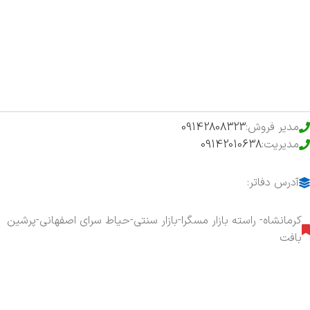
فروشگاه
حراج ویژه
محصولات خرید تضمینی
مدیر فروش:
09142808323
مدیریت:
09142010638
آدرس دفاتر:
کرمانشاه- راسته بازار مسگرا-بازار سنتی-حیاط سرای اصفهانی-پرشین
بافت
هفت روز هفته ، ۲۴ ساعت شبانه‌روز پاسخگوی شما هستیم.