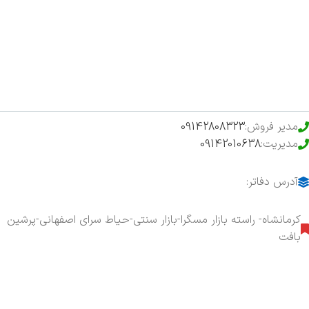
فروشگاه
حراج ویژه
محصولات خرید تضمینی
مدیر فروش:
09142808323
مدیریت:
09142010638
آدرس دفاتر:
کرمانشاه- راسته بازار مسگرا-بازار سنتی-حیاط سرای اصفهانی-پرشین
بافت
هفت روز هفته ، ۲۴ ساعت شبانه‌روز پاسخگوی شما هستیم.