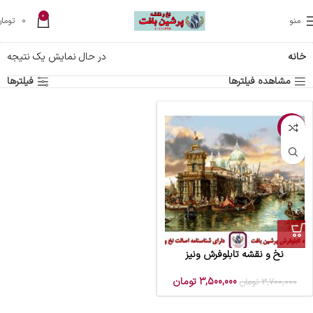
0
منو
0
تومان
خانه
در حال نمایش یک نتیجه
مشاهده فیلترها
فیلترها
-5%
نخ و نقشه تابلوفرش ونیز
3,500,000
تومان
3,700,000
تومان