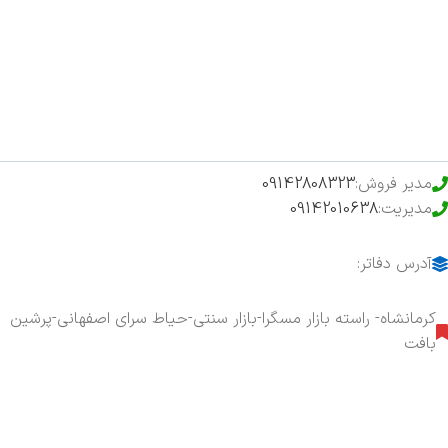
فروشگاه
حراج ویژه
محصولات خرید تضمینی
مدیر فروش:
09142808323
مدیریت:
09142010638
آدرس دفاتر:
کرمانشاه- راسته بازار مسگرا-بازار سنتی-حیاط سرای اصفهانی-پرشین
بافت
هفت روز هفته ، ۲۴ ساعت شبانه‌روز پاسخگوی شما هستیم.